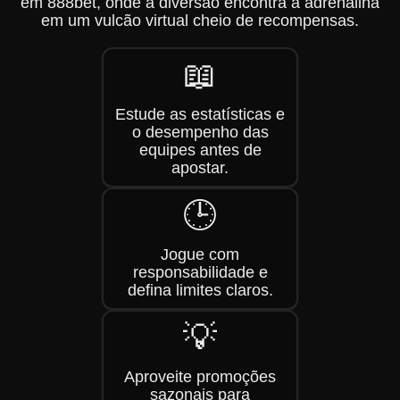
em 888bet, onde a diversão encontra a adrenalina
em um vulcão virtual cheio de recompensas.
📖
Estude as estatísticas e
o desempenho das
equipes antes de
apostar.
🕒
Jogue com
responsabilidade e
defina limites claros.
💡
Aproveite promoções
sazonais para