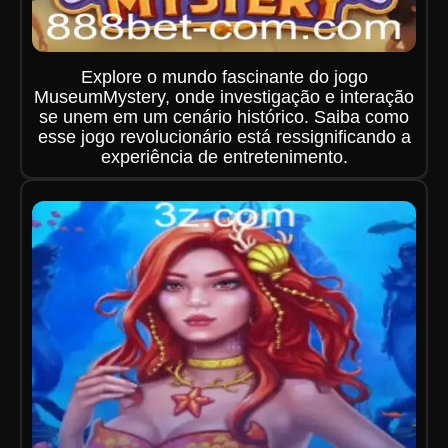
Explore o mundo fascinante do jogo
MuseumMystery, onde investigação e interação
se unem em um cenário histórico. Saiba como
esse jogo revolucionário está ressignificando a
experiência de entretenimento.