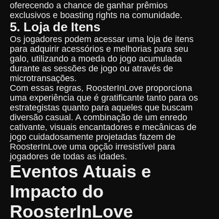
oferecendo a chance de ganhar prêmios
exclusivos e boasting rights na comunidade.
5. Loja de Itens
Os jogadores podem acessar uma loja de itens
para adquirir acessórios e melhorias para seu
galo, utilizando a moeda do jogo acumulada
durante as sessões de jogo ou através de
microtransações.
Com essas regras, RoosterInLove proporciona
uma experiência que é gratificante tanto para os
estrategistas quanto para aqueles que buscam
diversão casual. A combinação de um enredo
cativante, visuais encantadores e mecânicas de
jogo cuidadosamente projetadas fazem de
RoosterInLove uma opção irresistível para
jogadores de todas as idades.
Eventos Atuais e
Impacto do
RoosterInLove