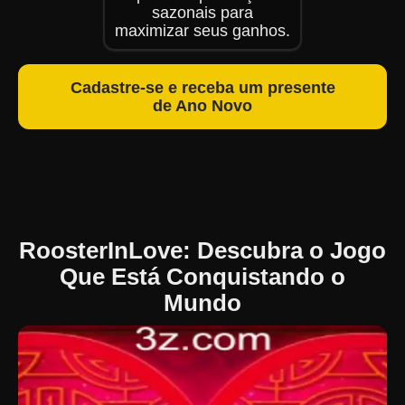
sazonais para
maximizar seus ganhos.
Cadastre-se e receba um presente
de Ano Novo
RoosterInLove: Descubra o Jogo
Que Está Conquistando o
Mundo