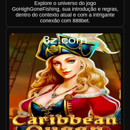
Explore o universo do jogo
GoHighGoneFishing, sua introdução e regras,
dentro do contexto atual e com a intrigante
conexão com 888bet.