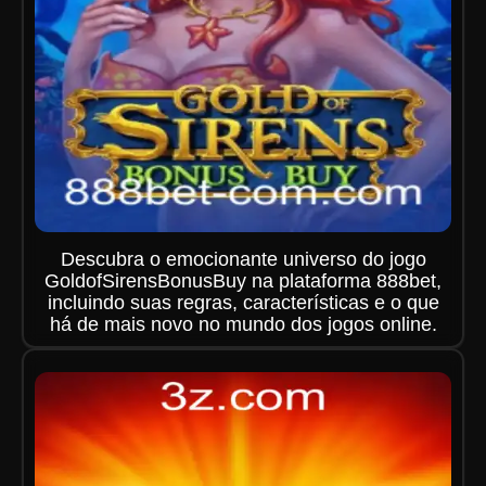
Descubra o emocionante universo do jogo
GoldofSirensBonusBuy na plataforma 888bet,
incluindo suas regras, características e o que
há de mais novo no mundo dos jogos online.