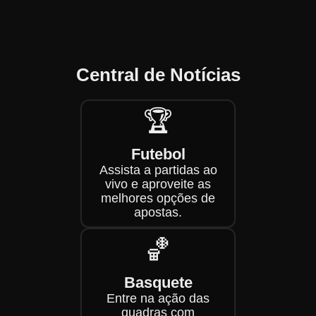
Central de Notícias
🏆
Futebol
Assista a partidas ao
vivo e aproveite as
melhores opções de
apostas.
🏀
Basquete
Entre na ação das
quadras com