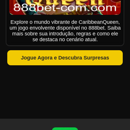
Explore o mundo vibrante de CaribbeanQueen,
um jogo envolvente disponível no 888bet. Saiba
mais sobre sua introdução, regras e como ele
se destaca no cenário atual.
Jogue Agora e Descubra Surpresas