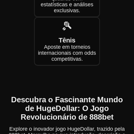
estatísticas e análises
exclusivas.
🎾
Tênis
Aposte em torneios
internacionais com odds
competitivas.
Descubra o Fascinante Mundo
de HugeDollar: O Jogo
Revolucionário de 888bet
Explore o inovador jogo HugeDollar, trazido pela