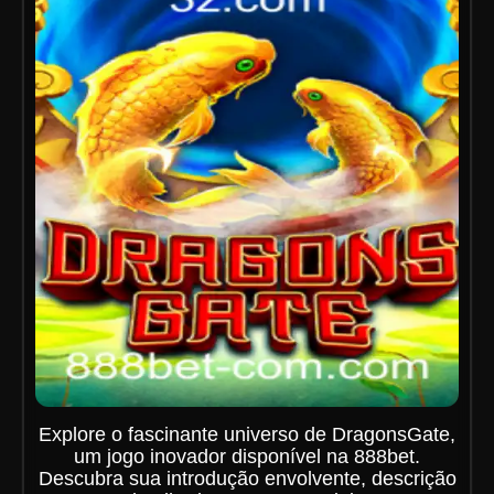
Explore o fascinante universo de DragonsGate,
um jogo inovador disponível na 888bet.
Descubra sua introdução envolvente, descrição