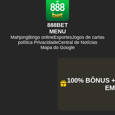
888BET
MENU
Mahjong
Bingo online
Esportes
Jogos de cartas
política Privacidade
Central de Notícias
Mapa do Google
100% BÔNUS + 
EM