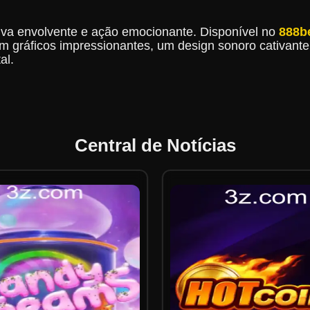
tiva envolvente e ação emocionante. Disponível no
888b
 gráficos impressionantes, um design sonoro cativante
al.
Central de Notícias