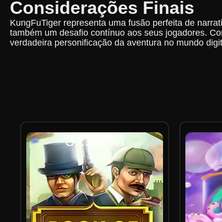
Considerações Finais
KungFuTiger representa uma fusão perfeita de narra
também um desafio contínuo aos seus jogadores. Com
verdadeira personificação da aventura no mundo digit