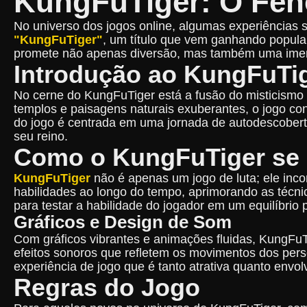
KungFuTiger: O Fe
No universo dos jogos online, algumas experiências 
"KungFuTiger"
, um título que vem ganhando popul
promete não apenas diversão, mas também uma imers
Introdução ao KungFuTi
No cerne do KungFuTiger está a fusão do misticism
templos e paisagens naturais exuberantes, o jogo con
do jogo é centrada em uma jornada de autodescoberta 
seu reino.
Como o KungFuTiger se
KungFuTiger
não é apenas um jogo de luta; ele inc
habilidades ao longo do tempo, aprimorando as técn
para testar a habilidade do jogador em um equilíbrio p
Gráficos e Design de Som
Com gráficos vibrantes e animações fluidas, KungFu
efeitos sonoros que refletem os movimentos dos pers
experiência de jogo que é tanto atrativa quanto envol
Regras do Jogo