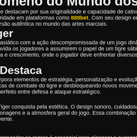
nômeno do Mundo dos
se destacam por sua originalidade e capacidade de cati
aridade em plataformas como
888bet
. Com seu design en
ão autêntica no mundo das artes marciais.
ger
o asiático com a ação descompromissada de um jogo di
vida os jogadores a assumirem o papel de um tigre sábio
e crescimento, onde o jogador deve enfrentar diversos d
 Destaca
orpora elementos de estratégia, personalização e evolu
icas de combate do tigre e desbloqueando novos movime
erfeito entre defesa e ataque estratégico.
Tiger conquista pela estética. O design sonoro, cuidad
onagens e a atmosfera geral do jogo. Essa combinação 
vente.