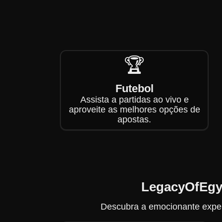
🏆
Futebol
Assista a partidas ao vivo e
aproveite as melhores opções de
apostas.
LegacyOfEgyp
Descubra a emocionante experi