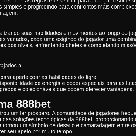
reender as regras é essencial para alcançar o sucesso
 simples e progredindo para confrontos mais complexos
onagem.
onalizando suas habilidades e movimentos ao longo do jog
es variados, cada uma exigindo do jogador uma combina
és dos níveis, enfrentando chefes e completando missõe
ajados a:
ara aperfeiçoar as habilidades do tigre.
sponibilidade de energia e poder especiais para as lutas
segredos e colecionáveis que podem oferecer vantagens.
ma 888bet
rou um lar próspero. A comunidade de jogadores freque
ia das soluções tecnológicas da 888bet, proporcionando 
 tornou um símbolo de desafio e camaradagem entre o
er seu apelo por muito tempo.