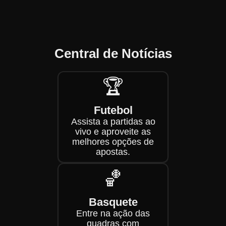
Central de Notícias
🏆
Futebol
Assista a partidas ao
vivo e aproveite as
melhores opções de
apostas.
🏀
Basquete
Entre na ação das
quadras com