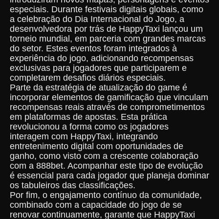
especiais. Durante festivais digitais globais, como
a celebração do Dia Internacional do Jogo, a
desenvolvedora por trás de HappyTaxi lançou um
torneio mundial, em parceria com grandes marcas
do setor. Estes eventos foram integrados à
experiência do jogo, adicionando recompensas
exclusivas para jogadores que participarem e
completarem desafios diários especiais.
Parte da estratégia de atualização do game é
incorporar elementos de gamificação que vinculam
recompensas reais através de comprometimentos
em plataformas de apostas. Esta prática
revolucionou a forma como os jogadores
interagem com HappyTaxi, integrando
entretenimento digital com oportunidades de
ganho, como visto com a crescente colaboração
com a 888bet. Acompanhar este tipo de evolução
é essencial para cada jogador que planeja dominar
os tabuleiros das classificações.
Por fim, o engajamento contínuo da comunidade,
combinado com a capacidade do jogo de se
renovar continuamente, garante que HappyTaxi