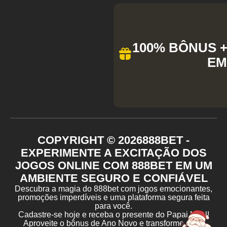
100% BÔNUS + 
EM
COPYRIGHT ©
2026
888BET -
EXPERIMENTE A EXCITAÇÃO DOS
JOGOS ONLINE COM 888BET EM UM
AMBIENTE SEGURO E CONFIÁVEL
Descubra a magia do 888bet com jogos emocionantes,
promoções imperdíveis e uma plataforma segura feita
para você.
Cadastre-se hoje e receba o presente do Papai Noel!
Aproveite o bônus de Ano Novo e transforme cada