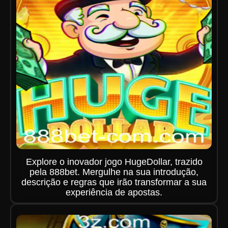
Explore o inovador jogo HugeDollar, trazido
pela 888bet. Mergulhe na sua introdução,
descrição e regras que irão transformar a sua
experiência de apostas.