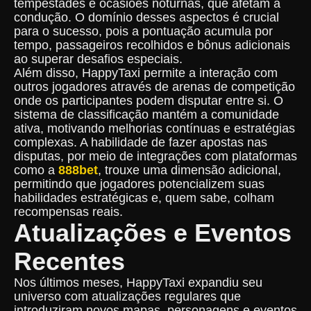
tempestades e ocasiões noturnas, que afetam a
condução. O domínio desses aspectos é crucial
para o sucesso, pois a pontuação acumula por
tempo, passageiros recolhidos e bônus adicionais
ao superar desafios especiais.
Além disso, HappyTaxi permite a interação com
outros jogadores através de arenas de competição
onde os participantes podem disputar entre si. O
sistema de classificação mantém a comunidade
ativa, motivando melhorias contínuas e estratégias
complexas. A habilidade de fazer apostas nas
disputas, por meio de integrações com plataformas
como a
888bet
, trouxe uma dimensão adicional,
permitindo que jogadores potencializem suas
habilidades estratégicas e, quem sabe, colham
recompensas reais.
Atualizações e Eventos
Recentes
Nos últimos meses, HappyTaxi expandiu seu
universo com atualizações regulares que
introduziram novos mapas, personagens e eventos