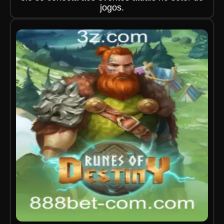
jogos.