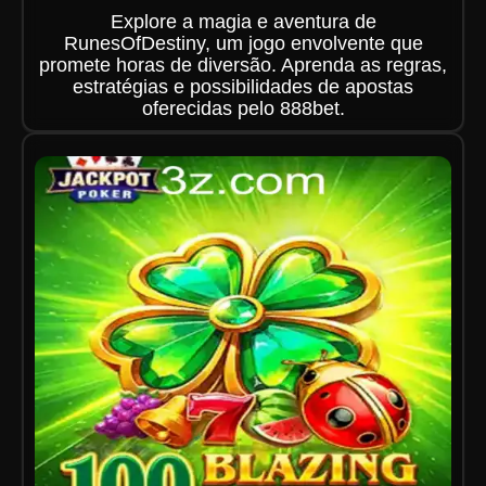
Explore a magia e aventura de
RunesOfDestiny, um jogo envolvente que
promete horas de diversão. Aprenda as regras,
estratégias e possibilidades de apostas
oferecidas pelo 888bet.