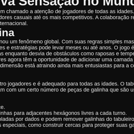
ova Sensação no Mun
tem chamado a atenção de jogadores de todas as idades.
adores casuais até os mais competitivos. A colaboração
ternacional.
ina
nou um fenômeno global. Com suas regras simples mas
es e estratégias pode levar meses ou até anos. O jogo
nhas enquanto desvia de obstáculos como raposas e temp
res agora têm a oportunidade de adicionar uma camada
a dimensão está atraindo ainda mais entusiastas para a 
atro jogadores e é adequado para todas as idades. O t
am com um certo número de peças de galinha que são u
ce.
nhas para adjacentes hexágonos livres a cada turno.
adas por dados e podem remover galinhas do tabuleiro
especiais, como construir cercas para proteger suas ga