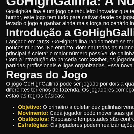
GoHighGallina: A N
GoHighGallina é um jogo de tabuleiro inovador que 
humor, este jogo tem tudo para cativar desde os jog
levado o jogo a ganhar ainda mais força no cenário in
Introdução a GoHighGall
Lançado em 2023, GoHighGallina rapidamente se tor
poucos minutos. No entanto, dominar todas as nuanc
principal é coletar o maior número possível de gali
Com a introdução da parceria com 888bet, os jogado
partidas profissionais e ligas organizadas. Essa nov
Regras do Jogo
O jogo GoHighGallina pode ser jogado por dois a qu
diferentes terrenos de fazenda. Os jogadores começ
estão as regras básicas:
Objetivo:
O primeiro a coletar dez galinhas ven
Movimento:
Cada jogador pode mover suas gali
Obstáculos:
Raposas e tempestades são control
Estratégias:
Os jogadores podem realizar ações 