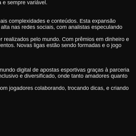
 e sempre variável.
mais complexidades e conteúdos. Esta expansão
m alta nas redes sociais, com analistas especulando
r realizados pelo mundo. Com prêmios em dinheiro e
entos. Novas ligas estão sendo formadas e o jogo
undo digital de apostas esportivas graças à parceria
clusivo e diversificado, onde tanto amadores quanto
om jogadores colaborando, trocando dicas, e criando