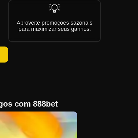
💡
Aproveite promoções sazonais
para maximizar seus ganhos.
gos com 888bet