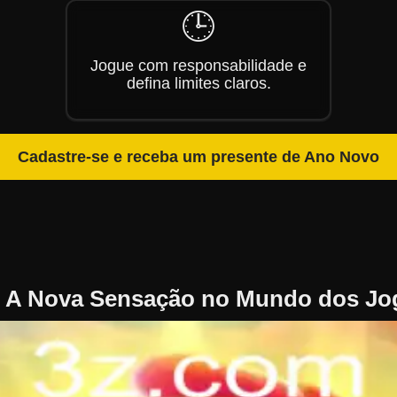
🕒
Jogue com responsabilidade e
defina limites claros.
Cadastre-se e receba um presente de Ano Novo
: A Nova Sensação no Mundo dos Jo