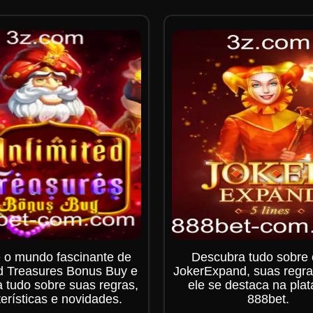
 o mundo fascinante de
Descubra tudo sobre 
d Treasures Bonus Buy e
JokerExpand, suas regr
 tudo sobre suas regras,
ele se destaca na pla
erísticas e novidades.
888bet.