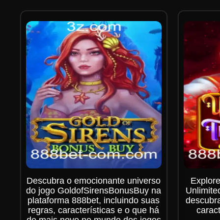
Descubra o emocionante universo
Explore
do jogo GoldofSirensBonusBuy na
Unlimite
plataforma 888bet, incluindo suas
descubra
regras, características e o que há
caract