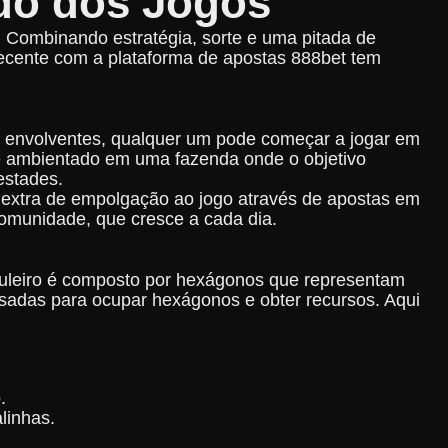
do dos Jogos
 Combinando estratégia, sorte e uma pitada de
 recente com a plataforma de apostas 888bet tem
 envolventes, qualquer um pode começar a jogar em
 é ambientado em uma fazenda onde o objetivo
estades.
 extra de empolgação ao jogo através de apostas em
comunidade, que cresce a cada dia.
abuleiro é composto por hexágonos que representam
sadas para ocupar hexágonos e obter recursos. Aqui
.
linhas.