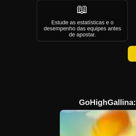
📖
Estude as estatísticas e o
desempenho das equipes antes
de apostar.
GoHighGallina