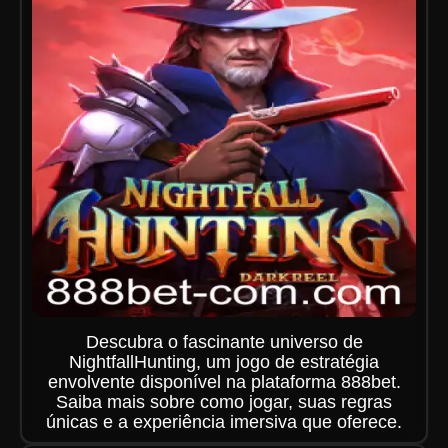
Descubra o fascinante universo de
NightfallHunting, um jogo de estratégia
envolvente disponível na plataforma 888bet.
Saiba mais sobre como jogar, suas regras
únicas e a experiência imersiva que oferece.