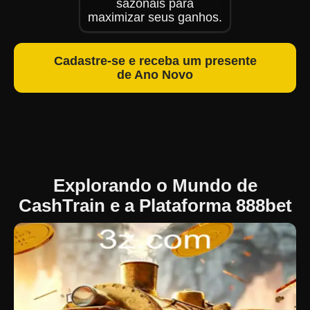
sazonais para
maximizar seus ganhos.
Cadastre-se e receba um presente
de Ano Novo
Explorando o Mundo de
CashTrain e a Plataforma 888bet