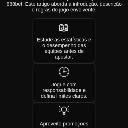
888bet. Este artigo aborda a introdução, descrição
e regras do jogo envolvente.
📖
Estude as estatísticas e
o desempenho das
equipes antes de
apostar.
🕒
Jogue com
responsabilidade e
defina limites claros.
💡
Aproveite promoções