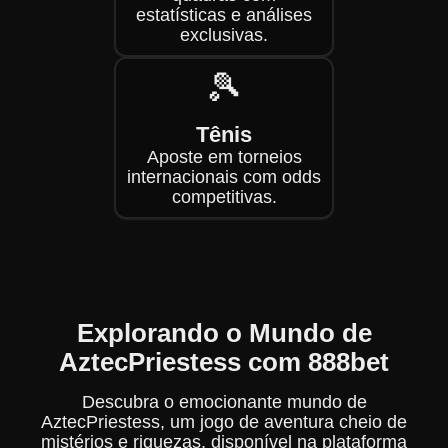
estatísticas e análises
exclusivas.
🎾
Tênis
Aposte em torneios
internacionais com odds
competitivas.
Explorando o Mundo de
AztecPriestess com 888bet
Descubra o emocionante mundo de
AztecPriestess, um jogo de aventura cheio de
mistérios e riquezas, disponível na plataforma