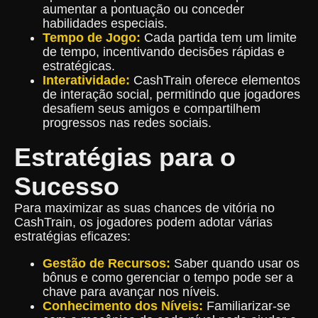
aumentar a pontuação ou conceder
habilidades especiais.
Tempo de Jogo:
Cada partida tem um limite
de tempo, incentivando decisões rápidas e
estratégicas.
Interatividade:
CashTrain oferece elementos
de interação social, permitindo que jogadores
desafiem seus amigos e compartilhem
progressos nas redes sociais.
Estratégias para o
Sucesso
Para maximizar as suas chances de vitória no
CashTrain, os jogadores podem adotar várias
estratégias eficazes:
Gestão de Recursos:
Saber quando usar os
bônus e como gerenciar o tempo pode ser a
chave para avançar nos níveis.
Conhecimento dos Níveis:
Familiarizar-se