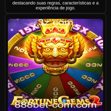
destacando suas regras, características e a
experiência de jogo.