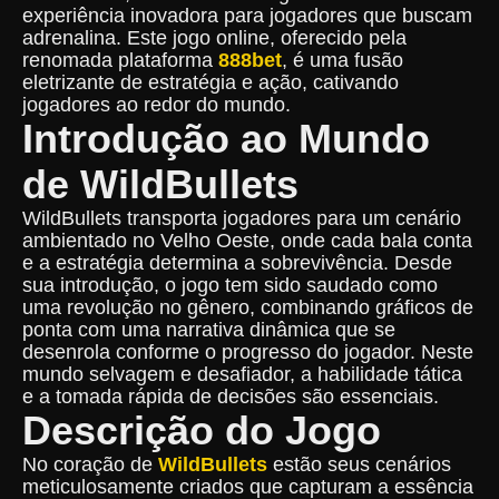
experiência inovadora para jogadores que buscam
adrenalina. Este jogo online, oferecido pela
renomada plataforma
888bet
, é uma fusão
eletrizante de estratégia e ação, cativando
jogadores ao redor do mundo.
Introdução ao Mundo
de WildBullets
WildBullets transporta jogadores para um cenário
ambientado no Velho Oeste, onde cada bala conta
e a estratégia determina a sobrevivência. Desde
sua introdução, o jogo tem sido saudado como
uma revolução no gênero, combinando gráficos de
ponta com uma narrativa dinâmica que se
desenrola conforme o progresso do jogador. Neste
mundo selvagem e desafiador, a habilidade tática
e a tomada rápida de decisões são essenciais.
Descrição do Jogo
No coração de
WildBullets
estão seus cenários
meticulosamente criados que capturam a essência