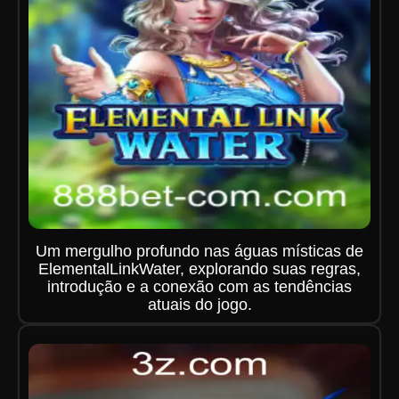
Um mergulho profundo nas águas místicas de
ElementalLinkWater, explorando suas regras,
introdução e a conexão com as tendências
atuais do jogo.