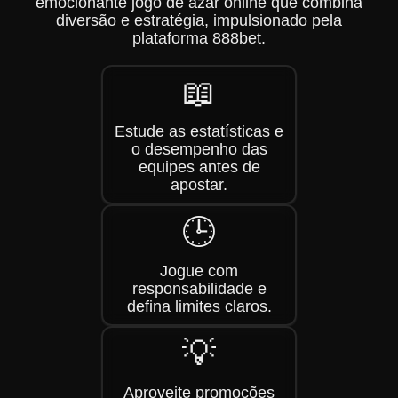
emocionante jogo de azar online que combina
diversão e estratégia, impulsionado pela
plataforma 888bet.
📖
Estude as estatísticas e
o desempenho das
equipes antes de
apostar.
🕒
Jogue com
responsabilidade e
defina limites claros.
💡
Aproveite promoções