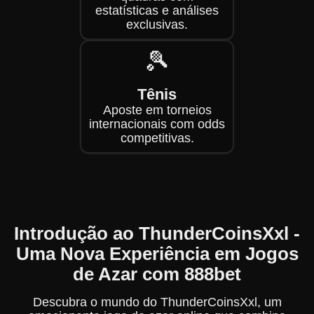
estatísticas e análises
exclusivas.
🎾
Tênis
Aposte em torneios
internacionais com odds
competitivas.
Introdução ao ThunderCoinsXxl -
Uma Nova Experiência em Jogos
de Azar com 888bet
Descubra o mundo do ThunderCoinsXxl, um