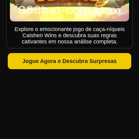
Explore o emocionante jogo de caça-níqueis
Caishen Wins e descubra suas regras
cativantes em nossa análise completa.
Jogue Agora e Descubra Surpresas