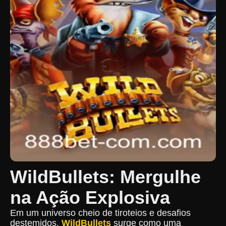
WildBullets: Mergulhe
na Ação Explosiva
Em um universo cheio de tiroteios e desafios
destemidos,
WildBullets
surge como uma