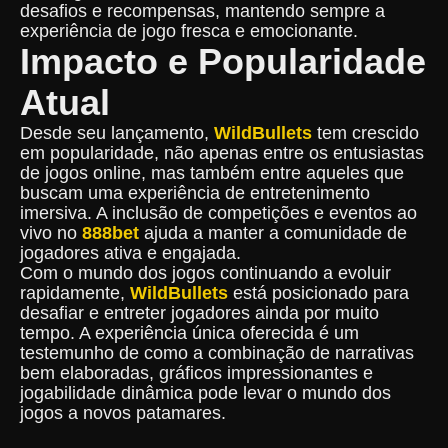
desafios e recompensas, mantendo sempre a
experiência de jogo fresca e emocionante.
Impacto e Popularidade
Atual
Desde seu lançamento,
WildBullets
tem crescido
em popularidade, não apenas entre os entusiastas
de jogos online, mas também entre aqueles que
buscam uma experiência de entretenimento
imersiva. A inclusão de competições e eventos ao
vivo no
888bet
ajuda a manter a comunidade de
jogadores ativa e engajada.
Com o mundo dos jogos continuando a evoluir
rapidamente,
WildBullets
está posicionado para
desafiar e entreter jogadores ainda por muito
tempo. A experiência única oferecida é um
testemunho de como a combinação de narrativas
bem elaboradas, gráficos impressionantes e
jogabilidade dinâmica pode levar o mundo dos
jogos a novos patamares.