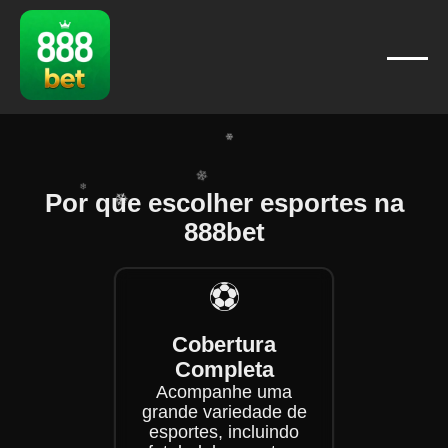
❄
❄
❄
❄
❄
Por que escolher esportes na
❄
888bet
❄
❄
⚽
❄
Cobertura
Completa
Acompanhe uma
grande variedade de
esportes, incluindo