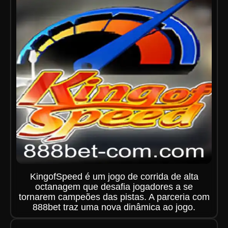
KingofSpeed é um jogo de corrida de alta
octanagem que desafia jogadores a se
tornarem campeões das pistas. A parceria com
888bet traz uma nova dinâmica ao jogo.