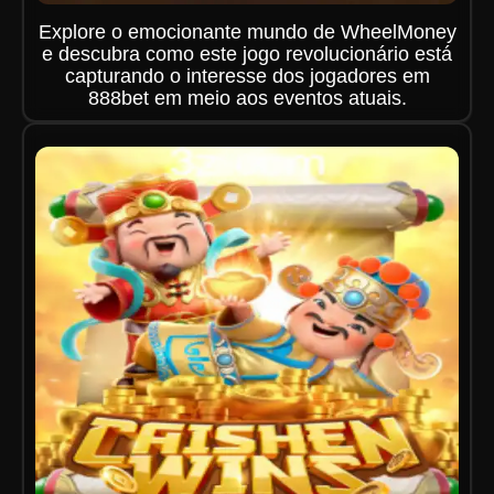
Explore o emocionante mundo de WheelMoney
e descubra como este jogo revolucionário está
capturando o interesse dos jogadores em
888bet em meio aos eventos atuais.