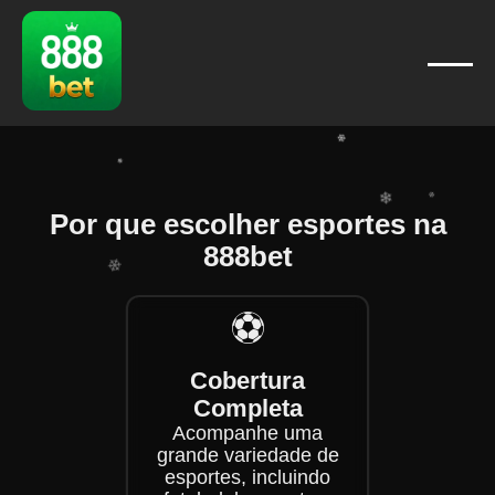
❄
❄
❄
❄
❄
❄
Por que escolher esportes na
❄
❄
888bet
❄
❄
❄
⚽
Cobertura
❄
Completa
Acompanhe uma
grande variedade de
esportes, incluindo