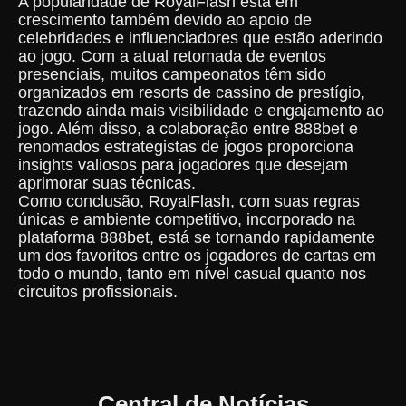
A popularidade de RoyalFlash está em
crescimento também devido ao apoio de
celebridades e influenciadores que estão aderindo
ao jogo. Com a atual retomada de eventos
presenciais, muitos campeonatos têm sido
organizados em resorts de cassino de prestígio,
trazendo ainda mais visibilidade e engajamento ao
jogo. Além disso, a colaboração entre 888bet e
renomados estrategistas de jogos proporciona
insights valiosos para jogadores que desejam
aprimorar suas técnicas.
Como conclusão, RoyalFlash, com suas regras
únicas e ambiente competitivo, incorporado na
plataforma 888bet, está se tornando rapidamente
um dos favoritos entre os jogadores de cartas em
todo o mundo, tanto em nível casual quanto nos
circuitos profissionais.
Central de Notícias