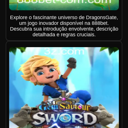
Explore o fascinante universo de DragonsGate,
um jogo inovador disponível na 888bet.
Descubra sua introdução envolvente, descrição
detalhada e regras cruciais.