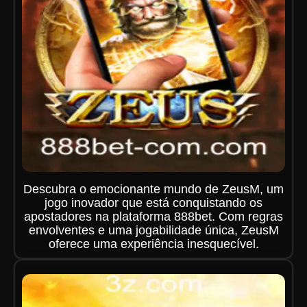
Descubra o emocionante mundo de ZeusM, um
jogo inovador que está conquistando os
apostadores na plataforma 888bet. Com regras
envolventes e uma jogabilidade única, ZeusM
oferece uma experiência inesquecível.