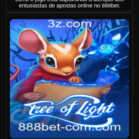
entusiastas de apostas online no 888bet.