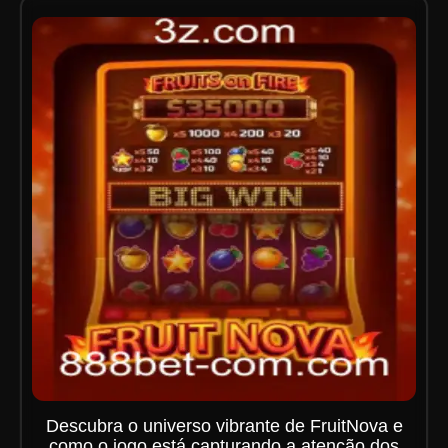
Descubra o universo vibrante de FruitNova e
como o jogo está capturando a atenção dos