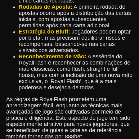
cinco cartas fechadas.
Rodadas de Aposta:
A primeira rodada de
apostas ocorre após a distribuição das cartas
iniciais, com apostas subsequentes
permitidas após cada carta adicional.
Estratégia do Bluff:
Jogadores podem optar
por blefar, mas precisam equilibrar riscos e
recompensas, baseando-se nas cartas
visíveis dos adversários.
Reconhecimento de Mão:
A essência do
RoyalFlash é reconhecer as combinações de
mão clássicas, como flush, straight e full
house, mas com a inclusão de uma nova mão
exclusiva, o ‘Royal Flash’, que é a mais
poderosa e desejada de todas.
As regras de RoyalFlash prometem uma
aprendizagem fácil, enquanto as técnicas mais
avançadas de jogo são cultivadas por meio de
prática e diligência. Este aspecto do jogo tem sido
especialmente atrativo para novos jogadores, que
se beneficiam de guias e tabelas de referência
também fornecidas por 888bet.