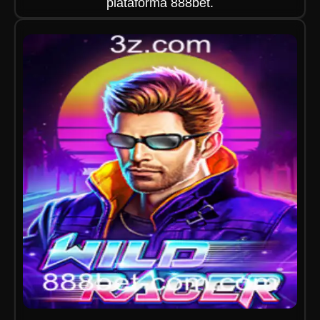
plataforma 888bet.