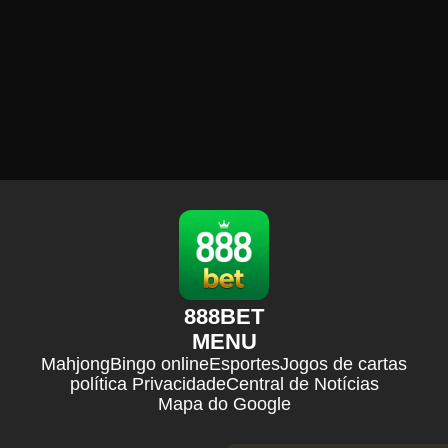
888BET
MENU
Mahjong
Bingo online
Esportes
Jogos de cartas
política Privacidade
Central de Notícias
Mapa do Google