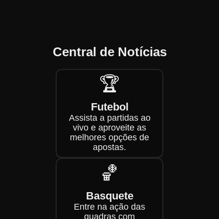
Central de Notícias
🏆
Futebol
Assista a partidas ao
vivo e aproveite as
melhores opções de
apostas.
🏀
Basquete
Entre na ação das
quadras com