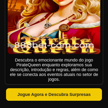
Descubra o emocionante mundo do jogo
PirateQueen enquanto exploramos sua
descrição, introdução e regras, além de como
ele se conecta aos eventos atuais no setor de
jogos.
Jogue Agora e Descubra Surpresas