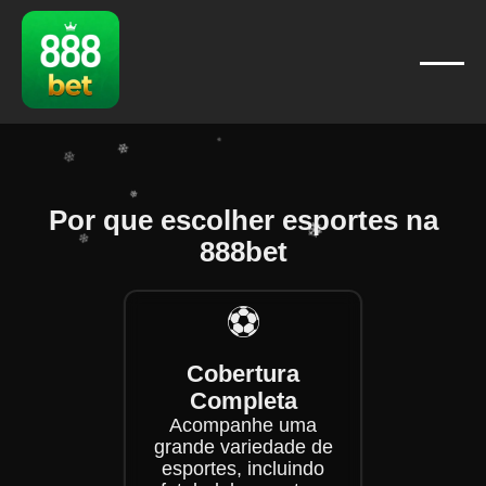
❄
❄
❄
❄
❄
❄
Por que escolher esportes na
❄
❄
888bet
❄
❄
⚽
❄
❄
Cobertura
Completa
Acompanhe uma
grande variedade de
esportes, incluindo