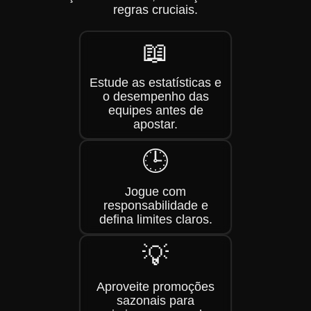
regras cruciais.
📖
Estude as estatísticas e
o desempenho das
equipes antes de
apostar.
🕒
Jogue com
responsabilidade e
defina limites claros.
💡
Aproveite promoções
sazonais para