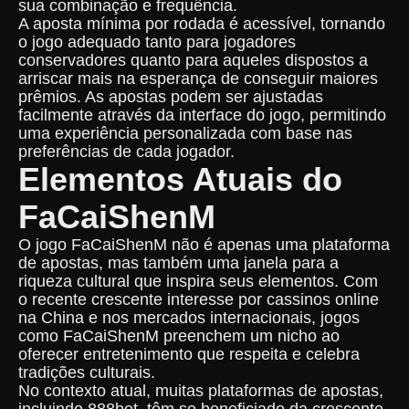
sua combinação e frequência.
A aposta mínima por rodada é acessível, tornando
o jogo adequado tanto para jogadores
conservadores quanto para aqueles dispostos a
arriscar mais na esperança de conseguir maiores
prêmios. As apostas podem ser ajustadas
facilmente através da interface do jogo, permitindo
uma experiência personalizada com base nas
preferências de cada jogador.
Elementos Atuais do
FaCaiShenM
O jogo FaCaiShenM não é apenas uma plataforma
de apostas, mas também uma janela para a
riqueza cultural que inspira seus elementos. Com
o recente crescente interesse por cassinos online
na China e nos mercados internacionais, jogos
como FaCaiShenM preenchem um nicho ao
oferecer entretenimento que respeita e celebra
tradições culturais.
No contexto atual, muitas plataformas de apostas,