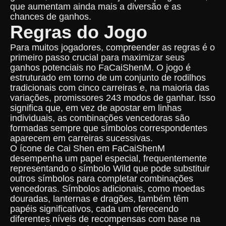
que aumentam ainda mais a diversão e as
chances de ganhos.
Regras do Jogo
Para muitos jogadores, compreender as regras é o
primeiro passo crucial para maximizar seus
ganhos potenciais no FaCaiShenM. O jogo é
estruturado em torno de um conjunto de rodilhos
tradicionais com cinco carreiras e, na maioria das
variações, promissores 243 modos de ganhar. Isso
significa que, em vez de apostar em linhas
individuais, as combinações vencedoras são
formadas sempre que símbolos correspondentes
aparecem em carreiras sucessivas.
O ícone de Cai Shen em FaCaiShenM
desempenha um papel especial, frequentemente
representando o símbolo Wild que pode substituir
outros símbolos para completar combinações
vencedoras. Símbolos adicionais, como moedas
douradas, lanternas e dragões, também têm
papéis significativos, cada um oferecendo
diferentes níveis de recompensas com base na