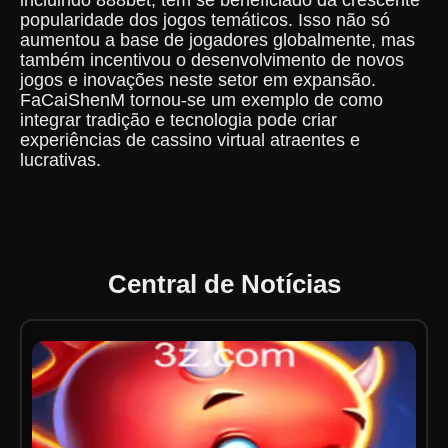
incluindo 888bet, têm se beneficiado da crescente
popularidade dos jogos temáticos. Isso não só
aumentou a base de jogadores globalmente, mas
também incentivou o desenvolvimento de novos
jogos e inovações neste setor em expansão.
FaCaiShenM tornou-se um exemplo de como
integrar tradição e tecnologia pode criar
experiências de cassino virtual atraentes e
lucrativas.
Central de Notícias