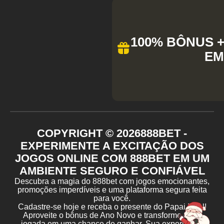
100% BÔNUS + 
EM
COPYRIGHT ©
2026
888BET -
EXPERIMENTE A EXCITAÇÃO DOS
JOGOS ONLINE COM 888BET EM UM
AMBIENTE SEGURO E CONFIÁVEL
Descubra a magia do 888bet com jogos emocionantes,
promoções imperdíveis e uma plataforma segura feita
para você.
Cadastre-se hoje e receba o presente do Papai Noel!
Aproveite o bônus de Ano Novo e transforme cada
jogada em uma chance de ganhar. Sua experiência