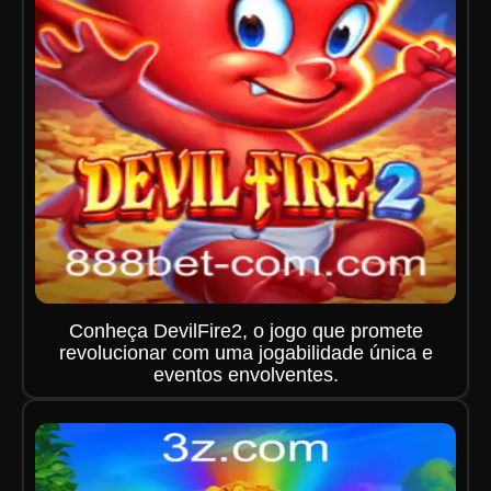
Conheça DevilFire2, o jogo que promete
revolucionar com uma jogabilidade única e
eventos envolventes.