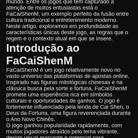
mundo. Entre os jogos que têm capturado a
atenção de muitos entusiastas está o
FaCaiShenM, um exemplo perfeito da fusão entre
cultura tradicional e entretenimento moderno.
Neste artigo, exploramos em profundidade as
características únicas deste jogo, as regras que o
regem e o contexto atual em que se insere.
Introdução ao
FaCaiShenM
FaCaiShenM é um jogo relativamente novo no
vasto universo das plataformas de apostas online.
Inspirado nas figuras mitológicas chinesas e na
clássica busca pela sorte e fortuna, FaCaiShenM
promete uma experiência rica em símbolos
culturais e oportunidades de ganhos. O jogo é
fortemente influenciado pela lenda de Cai Shen, o
Deus da Fortuna, uma figura reverenciada durante
o Ano Novo Chinês.
O jogo ganhou popularidade rapidamente, com
muitos jogadores atraídos pelo tema vibrante,
design visual marcante e potencial para